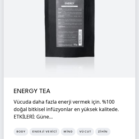
ENERGY TEA
Vücuda daha fazla enerji vermek için. %100
doğal bitkisel infüzyonlar en yüksek kalitede.
ETKİLERİ: Güne...
BODY
ENERJI VERICI
MIND
VÜCUT
ZIHIN