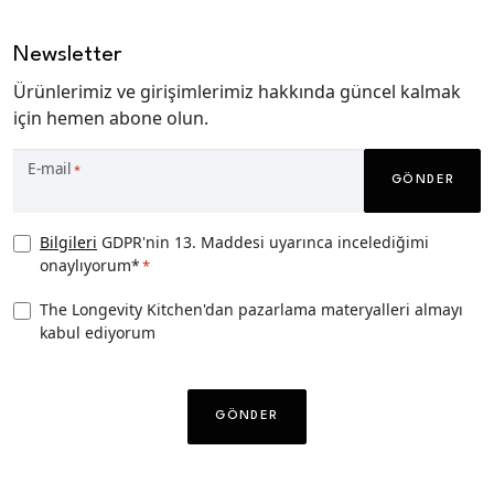
Newsletter
Ürünlerimiz ve girişimlerimiz hakkında güncel kalmak
için hemen abone olun.
E-mail
*
GÖNDER
Privacy
Bilgileri
GDPR'nin 13. Maddesi uyarınca incelediğimi
onaylıyorum*
*
Consent
*
TLK
The Longevity Kitchen'dan pazarlama materyalleri almayı
kabul ediyorum
Pazarlama
izni
CAPTCHA