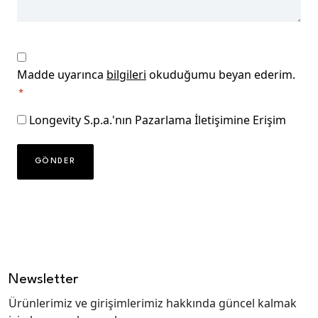
CAPTCHA
Gizlilik
onayı
Madde uyarınca
bilgileri
okuduğumu beyan ederim.
*
*
Pazarlama
Longevity S.p.a.'nın Pazarlama İletişimine Erişim
izni
Newsletter
Ürünlerimiz ve girişimlerimiz hakkında güncel kalmak