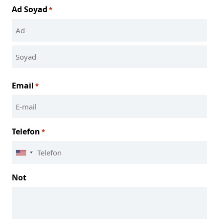
Ad Soyad
*
İlk
Son
Email
*
Telefon
*
United
States
Not
+1