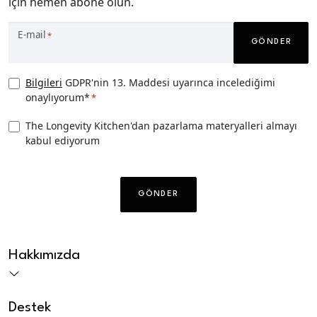
için hemen abone olun.
E-mail
*
GÖNDER
Privacy
Bilgileri
GDPR'nin 13. Maddesi uyarınca incelediğimi
onaylıyorum*
*
Consent
*
TLK
The Longevity Kitchen'dan pazarlama materyalleri almayı
kabul ediyorum
Pazarlama
izni
CAPTCHA
Hakkımızda
Destek