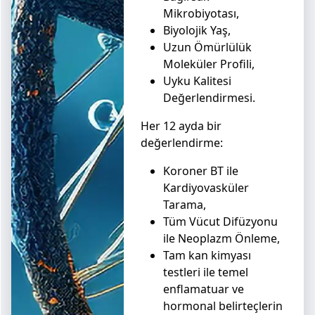
Mikrobiyotası,
Biyolojik Yaş,
Uzun Ömürlülük
Moleküler Profili,
Uyku Kalitesi
Değerlendirmesi.
Her 12 ayda bir
değerlendirme:
Koroner BT ile
Kardiyovasküler
Tarama,
Tüm Vücut Difüzyonu
ile Neoplazm Önleme,
Tam kan kimyası
testleri ile temel
enflamatuar ve
hormonal belirteçlerin