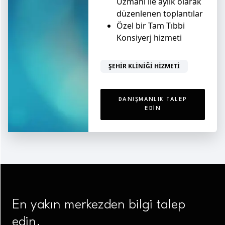
Uzmanı ile aylık olarak
düzenlenen toplantılar
Özel bir Tam Tıbbi
Konsiyerj hizmeti
ŞEHIR KLINIĞI HIZMETI
DANIŞMANLIK TALEP
EDIN
En yakın merkezden bilgi talep
edin.