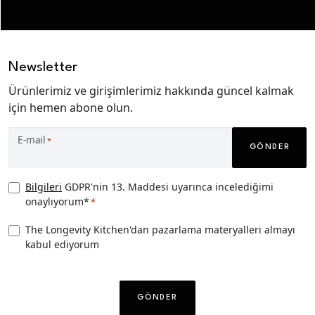
Newsletter
Ürünlerimiz ve girişimlerimiz hakkında güncel kalmak
için hemen abone olun.
E-mail
*
GÖNDER
Privacy
Bilgileri
GDPR'nin 13. Maddesi uyarınca incelediğimi
onaylıyorum*
*
Consent
*
TLK
The Longevity Kitchen'dan pazarlama materyalleri almayı
kabul ediyorum
Pazarlama
izni
CAPTCHA