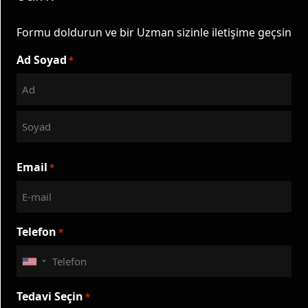
Formu doldurun ve bir Uzman sizinle iletişime geçsin
Ad Soyad
*
İlk
Son
Email
*
Telefon
*
United
States
Tedavi Seçin
*
+1