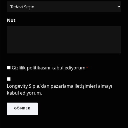
Not
CAPTCHA
Gizlilik
Gizlilik politikasını
kabul ediyorum
*
Onayı
TLS
*
Pazarlama
Longevity S.p.a.'dan pazarlama iletişimleri almayı
Onayı
kabul ediyorum.