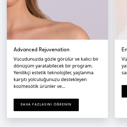
Advanced Rejuvenation
En
Vücudunuzda gözle görülür ve kalıcı bir
Vü
dönüşüm yaratabilecek bir program.
ya
Yenilikçi estetik teknolojiler, yaşlanma
sa
karşıtı yolculuğunuzu destekleyen
kozmesötik ürünler ve…
DAHA FAZLASINI ÖĞRENIN