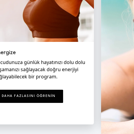
ergize
Mind & Bo
cudunuza günlük hayatınızı dolu dolu
şamanızı sağlayacak doğru enerjiyi
DAHA FA
ğlayabilecek bir program.
DAHA FAZLASINI ÖĞRENIN