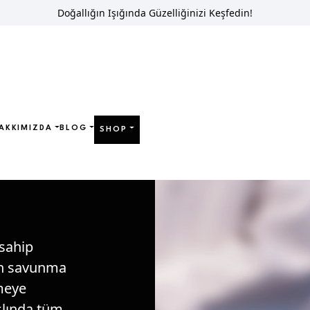
Doğallığın Işığında Güzelliğinizi Keşfedin!
AKKIMIZDA
BLOG
SHOP
ine
Ozon Tedavisi
 sahip
un savunma
rmeye
slında tüm