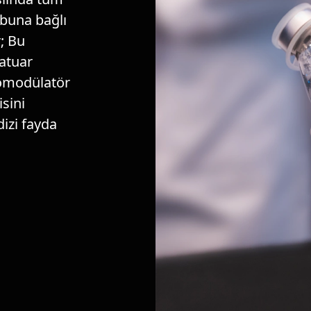
buna bağlı
r; Bu
matuar
nomodülatör
isini
izi fayda