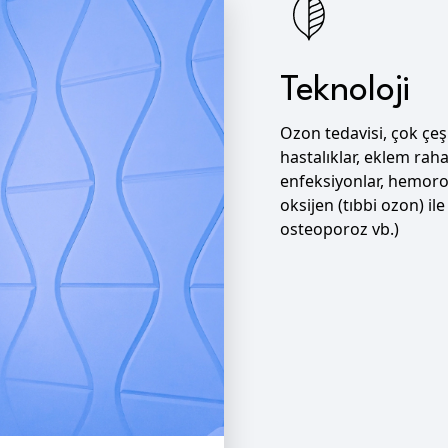
Teknoloji
Ozon tedavisi, çok çeşi
hastalıklar, eklem rahats
enfeksiyonlar, hemoroi
oksijen (tıbbi ozon) ile 
osteoporoz vb.)