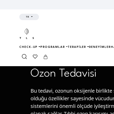
TR
CHECK-UP
PROGRAMLAR
TERAPILER
DENEYIMLER
H
Anasayfa
Tedaviler
Regenerative Medic
Ozon Tedavisi
Bu tedavi, ozonun oksijenle birlikte
olduğu özellikler sayesinde vücud
sistemlerini önemli ölçüde iyileşti
olanak sağlar. Tıbbi ozon karışımı a