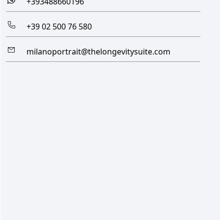
+393488660196
+39 02 500 76 580
milanoportrait@thelongevitysuite.com