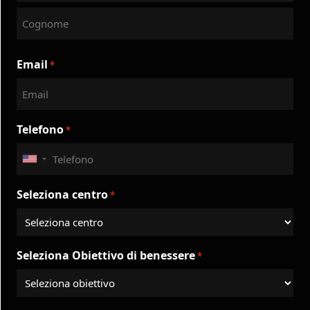
İlk
Son
Email
*
Telefono
*
United
States
Seleziona centro
*
+1
Seleziona Obiettivo di benessere
*