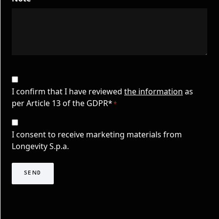
CAPTCHA
Privacy
Consent
I confirm that I have reviewed
the information
as
per Article 13 of the GDPR*
*
*
Consenso
Marketing
I consent to receive marketing materials from
TLS
Longevity S.p.a.