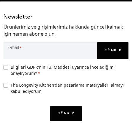
Newsletter
Ürünlerimiz ve girişimlerimiz hakkında güncel kalmak
için hemen abone olun.
E-mail
*
GÖNDER
Privacy
Bilgileri
GDPR'nin 13. Maddesi uyarınca incelediğimi
onaylıyorum*
*
Consent
*
TLK
The Longevity Kitchen'dan pazarlama materyalleri almayı
kabul ediyorum
Pazarlama
izni
CAPTCHA