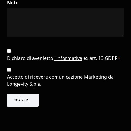
Note
CAPTCHA
Consenso
Privacy
Dichiaro di aver letto
l’informativa
ex art. 13 GDPR
*
*
Consenso
Marketing
Accetto di ricevere comunicazione Marketing da
TLS
Longevity S.p.a.