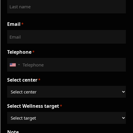
İlk
Son
Email
*
Telephone
*
United
States
Select center
*
+1
Select Wellness target
*
Note