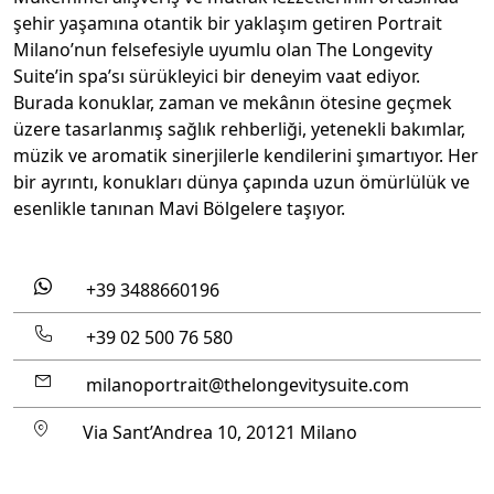
şehir yaşamına otantik bir yaklaşım getiren Portrait
Milano’nun felsefesiyle uyumlu olan The Longevity
Suite’in spa’sı sürükleyici bir deneyim vaat ediyor.
Burada konuklar, zaman ve mekânın ötesine geçmek
üzere tasarlanmış sağlık rehberliği, yetenekli bakımlar,
müzik ve aromatik sinerjilerle kendilerini şımartıyor. Her
bir ayrıntı, konukları dünya çapında uzun ömürlülük ve
esenlikle tanınan Mavi Bölgelere taşıyor.
+39 3488660196
+39 02 500 76 580
milanoportrait@thelongevitysuite.com
Via Sant’Andrea 10, 20121 Milano