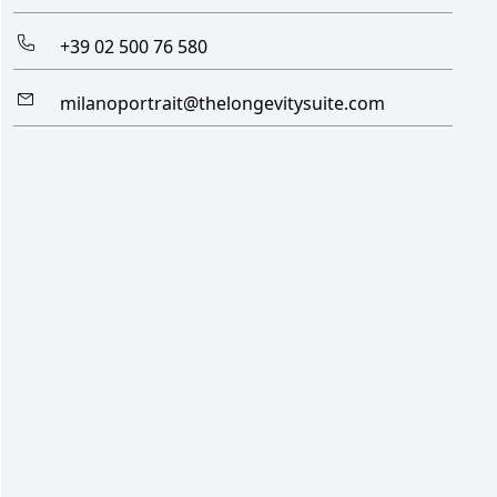
+39 02 500 76 580
milanoportrait@thelongevitysuite.com