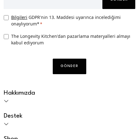
Privacy
Bilgileri
GDPR'nin 13. Maddesi uyarınca incelediğimi
onaylıyorum*
*
Consent
*
TLK
The Longevity Kitchen'dan pazarlama materyalleri almayı
kabul ediyorum
Pazarlama
izni
CAPTCHA
Hakkımızda
Destek