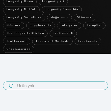
Longevity Home
Longevity Kit
Longevity Mutfak
Longevity Smoothie
Longevity Smoothies
Mağazamız
Skincare
Skincare
Supplements
Takviyeler
Terapiler
The Longevity Kitchen
Trattamenti
Trattamenti
Treatment Methods
Treatments
Uncategorized
Ürün yok