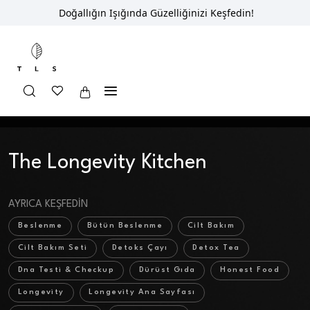
Doğallığın Işığında Güzelliğinizi Keşfedin!
Anasayfa
Shop
The Longevity Kitchen
The Longevity Kitchen
AYRICA KEŞFEDIN
Beslenme
Bütün Beslenme
Cilt Bakım
Cilt Bakım Seti
Detoks Çayı
Detox Tea
Dna Testi & Checkup
Dürüst Gıda
Honest Food
Longevity
Longevity Ana Sayfası