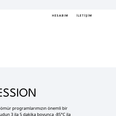
HESABIM
İLETIŞIM
ESSION
ömür programlarımızın önemli bir
udun 3 ila 5 dakika boyunca -85°C ila