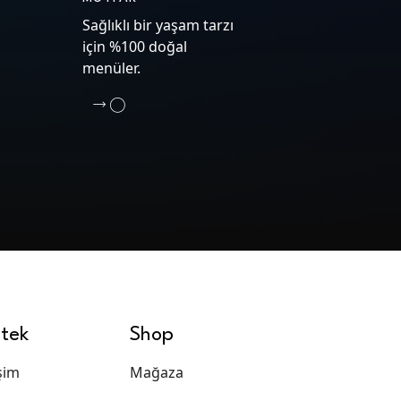
Sağlıklı bir yaşam tarzı
için %100 doğal
menüler.
tek
Shop
işim
Mağaza