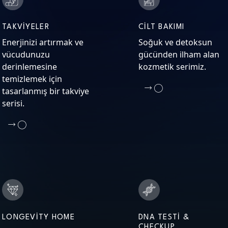
TAKVIYELER
CILT BAKIMI
Enerjinizi artırmak ve
Soğuk ve detoksun
vücudunuzu
gücünden ilham alan
derinlemesine
kozmetik serimiz.
temizlemek için
tasarlanmış bir takviye
serisi.
LONGEVITY HOME
DNA TESTI &
CHECKUP