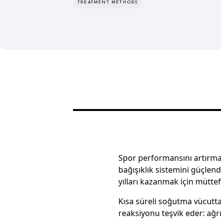
TREATMENT METHODS
Spor performansını artırma
bağışıklık sistemini güçl
yılları kazanmak için müttefi
Kısa süreli soğutma vücutt
reaksiyonu teşvik eder: ağrıy