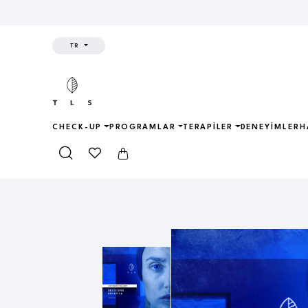
TR
CHECK-UP
PROGRAMLAR
TERAPILER
DENEYIMLER
H
Anasayfa
Shop
Treatment Methods