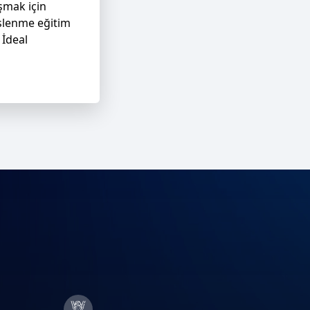
şmak için
eslenme eğitim
 İdeal