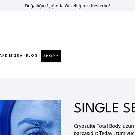
Doğallığın Işığında Güzelliğinizi Keşfedin!
AKKIMIZDA
BLOG
SHOP
SINGLE SESSION
SINGLE S
Cryosuite Total Body,
uzun 
parçasıdır: Tedavi, tüm vüc