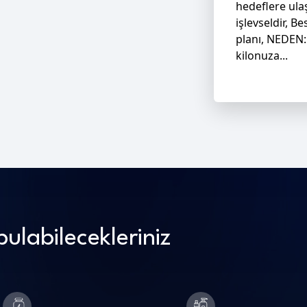
hedeflere ula
işlevseldir, B
planı, NEDEN:
kilonuza...
ulabilecekleriniz