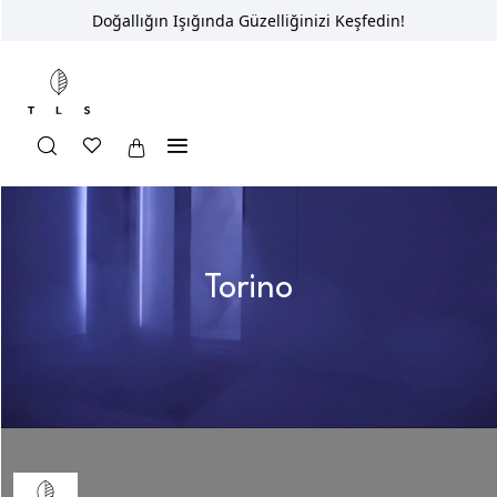
Doğallığın Işığında Güzelliğinizi Keşfedin!
Torino