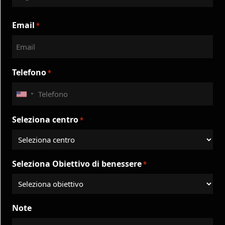
Son
Email
*
Telefono
*
United
States
Seleziona centro
*
+1
Seleziona Obiettivo di benessere
*
Note