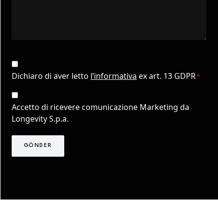
CAPTCHA
Consenso
Privacy
Dichiaro di aver letto
l’informativa
ex art. 13 GDPR
*
*
Consenso
Marketing
Accetto di ricevere comunicazione Marketing da
TLS
Longevity S.p.a.