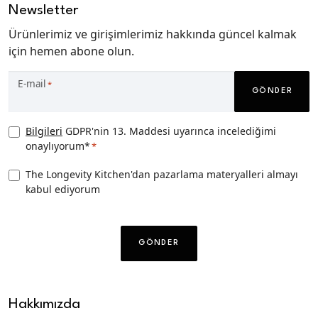
Newsletter
Ürünlerimiz ve girişimlerimiz hakkında güncel kalmak
için hemen abone olun.
E-mail
*
GÖNDER
Privacy
Bilgileri
GDPR'nin 13. Maddesi uyarınca incelediğimi
onaylıyorum*
*
Consent
*
TLK
The Longevity Kitchen'dan pazarlama materyalleri almayı
kabul ediyorum
Pazarlama
izni
CAPTCHA
Hakkımızda