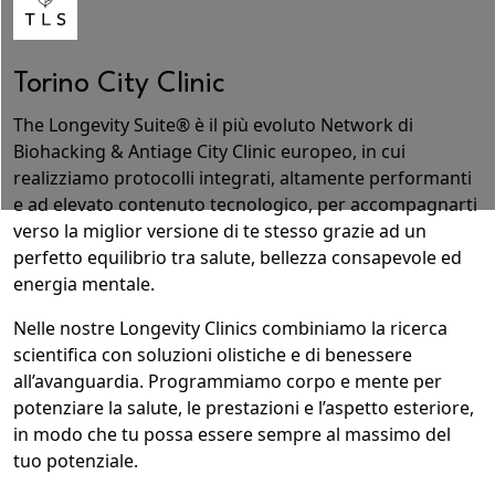
Torino City Clinic
The Longevity Suite® è il più evoluto Network di
Biohacking & Antiage City Clinic europeo
, in cui
realizziamo protocolli integrati
, altamente performanti
e ad elevato contenuto tecnologico,
per accompagnarti
verso la miglior versione di te stesso
grazie ad un
perfetto equilibrio tra salute, bellezza consapevole ed
energia mentale.
Nelle nostre Longevity Clinics
combiniamo la ricerca
scientifica con soluzioni olistiche e di benessere
all’avanguardia
. Programmiamo corpo e mente per
potenziare la salute, le prestazioni e l’aspetto esteriore,
in modo che tu possa essere sempre al massimo del
tuo potenziale.