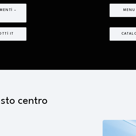
MENTI –
MENU
TTI IT
CATAL
esto centro