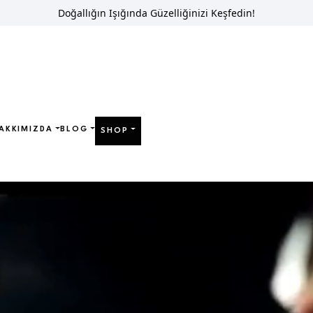
Doğallığın Işığında Güzelliğinizi Keşfedin!
AKKIMIZDA
BLOG
SHOP